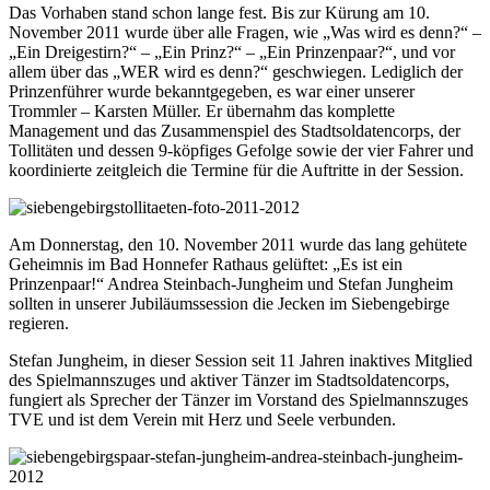
Das Vorhaben stand schon lange fest. Bis zur Kürung am 10.
November 2011 wurde über alle Fragen, wie „Was wird es denn?“ –
„Ein Dreigestirn?“ – „Ein Prinz?“ – „Ein Prinzenpaar?“, und vor
allem über das „WER wird es denn?“ geschwiegen. Lediglich der
Prinzenführer wurde bekanntgegeben, es war einer unserer
Trommler – Karsten Müller. Er übernahm das komplette
Management und das Zusammenspiel des Stadtsoldatencorps, der
Tollitäten und dessen 9-köpfiges Gefolge sowie der vier Fahrer und
koordinierte zeitgleich die Termine für die Auftritte in der Session.
Am Donnerstag, den 10. November 2011 wurde das lang gehütete
Geheimnis im Bad Honnefer Rathaus gelüftet: „Es ist ein
Prinzenpaar!“ Andrea Steinbach-Jungheim und Stefan Jungheim
sollten in unserer Jubiläumssession die Jecken im Siebengebirge
regieren.
Stefan Jungheim, in dieser Session seit 11 Jahren inaktives Mitglied
des Spielmannszuges und aktiver Tänzer im Stadtsoldatencorps,
fungiert als Sprecher der Tänzer im Vorstand des Spielmannszuges
TVE und ist dem Verein mit Herz und Seele verbunden.