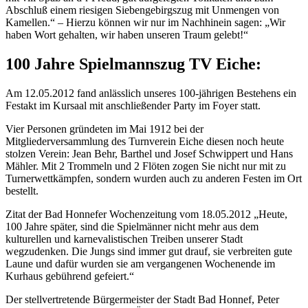
Abschluß einem riesigen Siebengebirgszug mit Unmengen von
Kamellen.“ – Hierzu können wir nur im Nachhinein sagen: „Wir
haben Wort gehalten, wir haben unseren Traum gelebt!“
100 Jahre Spielmannszug TV Eiche:
Am 12.05.2012 fand anlässlich unseres 100-jährigen Bestehens ein
Festakt im Kursaal mit anschließender Party im Foyer statt.
Vier Personen gründeten im Mai 1912 bei der
Mitgliederversammlung des Turnverein Eiche diesen noch heute
stolzen Verein: Jean Behr, Barthel und Josef Schwippert und Hans
Mähler. Mit 2 Trommeln und 2 Flöten zogen Sie nicht nur mit zu
Turnerwettkämpfen, sondern wurden auch zu anderen Festen im Ort
bestellt.
Zitat der Bad Honnefer Wochenzeitung vom 18.05.2012 „Heute,
100 Jahre später, sind die Spielmänner nicht mehr aus dem
kulturellen und karnevalistischen Treiben unserer Stadt
wegzudenken. Die Jungs sind immer gut drauf, sie verbreiten gute
Laune und dafür wurden sie am vergangenen Wochenende im
Kurhaus gebührend gefeiert.“
Der stellvertretende Bürgermeister der Stadt Bad Honnef, Peter