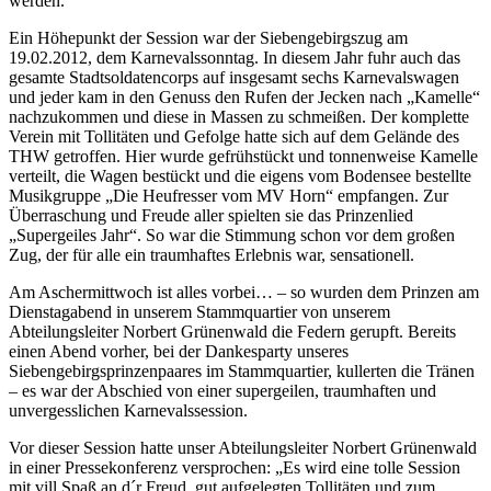
werden.
Ein Höhepunkt der Session war der Siebengebirgszug am
19.02.2012, dem Karnevalssonntag. In diesem Jahr fuhr auch das
gesamte Stadtsoldatencorps auf insgesamt sechs Karnevalswagen
und jeder kam in den Genuss den Rufen der Jecken nach „Kamelle“
nachzukommen und diese in Massen zu schmeißen. Der komplette
Verein mit Tollitäten und Gefolge hatte sich auf dem Gelände des
THW getroffen. Hier wurde gefrühstückt und tonnenweise Kamelle
verteilt, die Wagen bestückt und die eigens vom Bodensee bestellte
Musikgruppe „Die Heufresser vom MV Horn“ empfangen. Zur
Überraschung und Freude aller spielten sie das Prinzenlied
„Supergeiles Jahr“. So war die Stimmung schon vor dem großen
Zug, der für alle ein traumhaftes Erlebnis war, sensationell.
Am Aschermittwoch ist alles vorbei… – so wurden dem Prinzen am
Dienstagabend in unserem Stammquartier von unserem
Abteilungsleiter Norbert Grünenwald die Federn gerupft. Bereits
einen Abend vorher, bei der Dankesparty unseres
Siebengebirgsprinzenpaares im Stammquartier, kullerten die Tränen
– es war der Abschied von einer supergeilen, traumhaften und
unvergesslichen Karnevalssession.
Vor dieser Session hatte unser Abteilungsleiter Norbert Grünenwald
in einer Pressekonferenz versprochen: „Es wird eine tolle Session
mit vill Spaß an d´r Freud, gut aufgelegten Tollitäten und zum