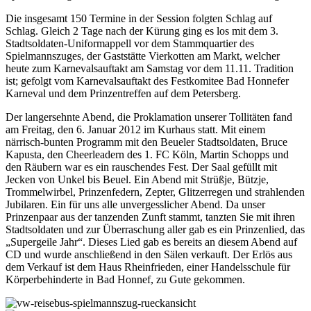
Die insgesamt 150 Termine in der Session folgten Schlag auf
Schlag. Gleich 2 Tage nach der Kürung ging es los mit dem 3.
Stadtsoldaten-Uniformappell vor dem Stammquartier des
Spielmannszuges, der Gaststätte Vierkotten am Markt, welcher
heute zum Karnevalsauftakt am Samstag vor dem 11.11. Tradition
ist; gefolgt vom Karnevalsauftakt des Festkomitee Bad Honnefer
Karneval und dem Prinzentreffen auf dem Petersberg.
Der langersehnte Abend, die Proklamation unserer Tollitäten fand
am Freitag, den 6. Januar 2012 im Kurhaus statt. Mit einem
närrisch-bunten Programm mit den Beueler Stadtsoldaten, Bruce
Kapusta, den Cheerleadern des 1. FC Köln, Martin Schopps und
den Räubern war es ein rauschendes Fest. Der Saal gefüllt mit
Jecken von Unkel bis Beuel. Ein Abend mit Strüßje, Bützje,
Trommelwirbel, Prinzenfedern, Zepter, Glitzerregen und strahlenden
Jubilaren. Ein für uns alle unvergesslicher Abend. Da unser
Prinzenpaar aus der tanzenden Zunft stammt, tanzten Sie mit ihren
Stadtsoldaten und zur Überraschung aller gab es ein Prinzenlied, das
„Supergeile Jahr“. Dieses Lied gab es bereits an diesem Abend auf
CD und wurde anschließend in den Sälen verkauft. Der Erlös aus
dem Verkauf ist dem Haus Rheinfrieden, einer Handelsschule für
Körperbehinderte in Bad Honnef, zu Gute gekommen.