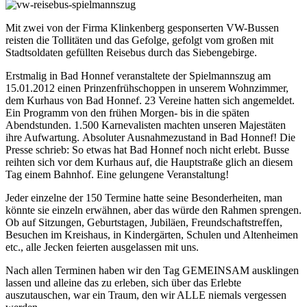
Mit zwei von der Firma Klinkenberg gesponserten VW-Bussen
reisten die Tollitäten und das Gefolge, gefolgt vom großen mit
Stadtsoldaten gefüllten Reisebus durch das Siebengebirge.
Erstmalig in Bad Honnef veranstaltete der Spielmannszug am
15.01.2012 einen Prinzenfrühschoppen in unserem Wohnzimmer,
dem Kurhaus von Bad Honnef. 23 Vereine hatten sich angemeldet.
Ein Programm von den frühen Morgen- bis in die späten
Abendstunden. 1.500 Karnevalisten machten unseren Majestäten
ihre Aufwartung. Absoluter Ausnahmezustand in Bad Honnef! Die
Presse schrieb: So etwas hat Bad Honnef noch nicht erlebt. Busse
reihten sich vor dem Kurhaus auf, die Hauptstraße glich an diesem
Tag einem Bahnhof. Eine gelungene Veranstaltung!
Jeder einzelne der 150 Termine hatte seine Besonderheiten, man
könnte sie einzeln erwähnen, aber das würde den Rahmen sprengen.
Ob auf Sitzungen, Geburtstagen, Jubiläen, Freundschaftstreffen,
Besuchen im Kreishaus, in Kindergärten, Schulen und Altenheimen
etc., alle Jecken feierten ausgelassen mit uns.
Nach allen Terminen haben wir den Tag GEMEINSAM ausklingen
lassen und alleine das zu erleben, sich über das Erlebte
auszutauschen, war ein Traum, den wir ALLE niemals vergessen